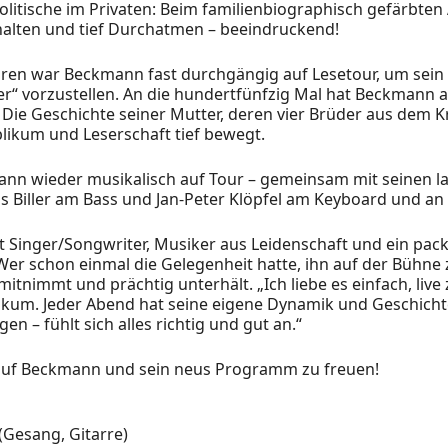
olitische im Privaten: Beim familienbiographisch gefärbten
halten und tief Durchatmen – beeindruckend!
ahren war Beckmann fast durchgängig auf Lesetour, um sei
r“ vorzustellen. An die hundertfünfzig Mal hat Beckmann a
. Die Geschichte seiner Mutter, deren vier Brüder aus dem 
likum und Leserschaft tief bewegt.
ann wieder musikalisch auf Tour – gemeinsam mit seinen l
 Biller am Bass und Jan-Peter Klöpfel am Keyboard und an
 Singer/Songwriter, Musiker aus Leidenschaft und ein pac
Wer schon einmal die Gelegenheit hatte, ihn auf der Bühne 
 mitnimmt und prächtig unterhält. „Ich liebe es einfach, live
kum. Jeder Abend hat seine eigene Dynamik und Geschich
en – fühlt sich alles richtig und gut an.“
 auf Beckmann und sein neus Programm zu freuen!
(Gesang, Gitarre)