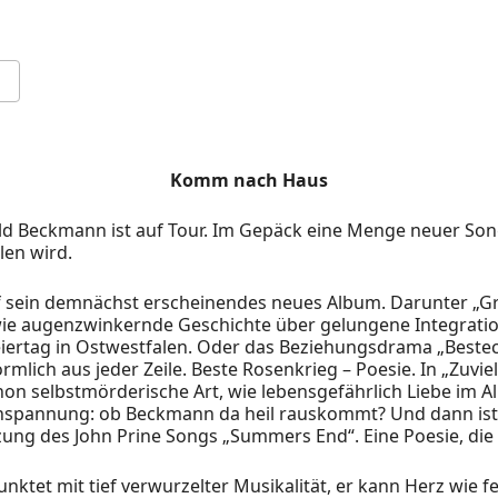
Komm nach Haus
d Beckmann ist auf Tour. Im Gepäck eine Menge neuer Song
len wird.
sein demnächst erscheinendes neues Album. Darunter „Gril
wie augenzwinkernde Geschichte über gelungene Integratio
eiertag in Ostwestfalen. Oder das Beziehungsdrama „Beste
örmlich aus jeder Zeile. Beste Rosenkrieg – Poesie. In „Zuviel
on selbstmörderische Art, wie lebensgefährlich Liebe im Al
chspannung: ob Beckmann da heil rauskommt? Und dann is
ung des John Prine Songs „Summers End“. Eine Poesie, die mi
ktet mit tief verwurzelter Musikalität, er kann Herz wie fe