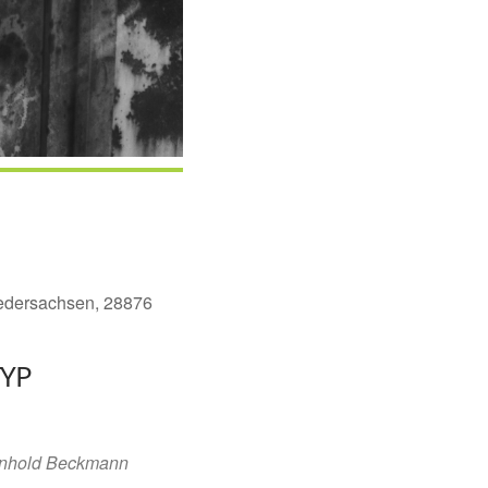
iedersachsen, 28876
YP
dar
Office 365
nhold Beckmann