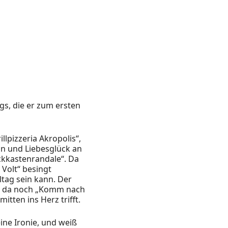
s, die er zum ersten
lpizzeria Akropolis“,
n und Liebesglück an
ckkastenrandale“. Da
 Volt“ besingt
ltag sein kann. Der
t da noch „Komm nach
tten ins Herz trifft.
ine Ironie, und weiß