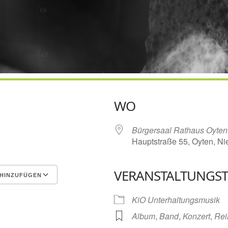
WO
6
Bürgersaal Rathaus Oyten
Hauptstraße 55, Oyten, N
VERANSTALTUNGST
HINZUFÜGEN
Google Kalender
iCalen
KiO Unterhaltungsmusik
Album
,
Band
,
Konzert
,
Rei