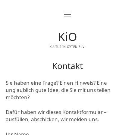
Menü
öffnen
KiO
STARTSEITE
KULTUR IN OYTEN E. V.
Menü
VERANSTALTUNGEN
öffnen
KIO UNTERHALTUNGSMUSIK
NEWSLETTER
Kontakt
KIO KAMMERMUSIK
WIR AUF FACEBOOK
Sie haben eine Frage? Einen Hinweis? Eine
KIO THEATER
WIR AUF INSTAGRAM
unglaublich gute Idee, die Sie mit uns teilen
KIO LESUNGEN
möchten?
Menü
ÜBER UNS
öffnen
KIO BILDENDE KUNST
Dafür haben wir dieses Kontaktformular –
VORSTAND
Menü
IMPRESSUM
KARTEN RESERVIEREN
öffnen
ausfüllen, abschicken, wir melden uns.
DIE SATZUNG DES VEREINS
KONTAKT
MITGLIED WERDEN
Ihr Name
DATENSCHUTZERKLÄRUNG