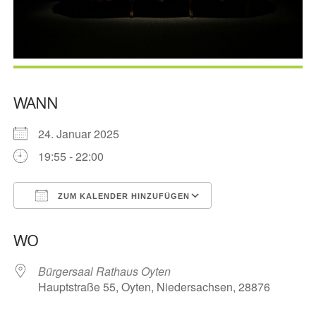
WANN
24. Januar 2025
19:55 - 22:00
ZUM KALENDER HINZUFÜGEN
ICS herunterladen
Google Kalender
WO
Bürgersaal Rathaus Oyten
Hauptstraße 55, Oyten, Niedersachsen, 28876